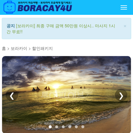
Togg
navi
×
공지
[보라카이] 최종 구매 금액 50만원 이상시.. 마사지 1시
간 무료!!
홈
>
보라카이
>
할인패키지
❮
❯