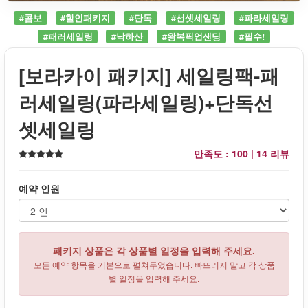
#콤보
#할인패키지
#단독
#선셋세일링
#파라세일링
#패러세일링
#낙하산
#왕복픽업샌딩
#필수!
[보라카이 패키지] 세일링팩-패
러세일링(파라세일링)+단독선
셋세일링
만족도 : 100 |
14 리뷰
예약 인원
패키지 상품은 각 상품별 일정을 입력해 주세요.
모든 예약 항목을 기본으로 펼쳐두었습니다. 빠뜨리지 말고 각 상품
별 일정을 입력해 주세요.