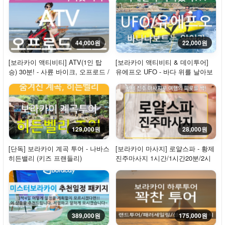
44,000원
22,000원
[보라카이 액티비티] ATV(1인 탑
[보라카이 액티비티 & 데이투어]
승) 30분! - 사륜 바이크, 오프로드 /
유에프오 UFO - 바다 위를 날아보
뉴코스...
자!
129,000원
28,000원
[단독] 보라카이 계곡 투어 - 나바스
[보라카이 마사지] 로얄스파 - 황제
히든밸리 (키즈 프랜들리)
진주마사지 1시간/1시간20분/2시
간
389,000원
175,000원