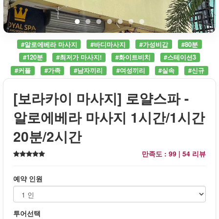
#알로에베라 마사지
#바디마사지
#가성비갑
#80분
#120분
#최저가 마사지!
#화이트비치
#스테이션3
#커플
#가족
#남자끼리
#여성끼리
#실속
#신규
[보라카이 마사지] 로얄스파 -
알로에베라 마사지 1시간/1시간
20분/2시간
만족도 : 99 |
54 리뷰
예약 인원
투어선택