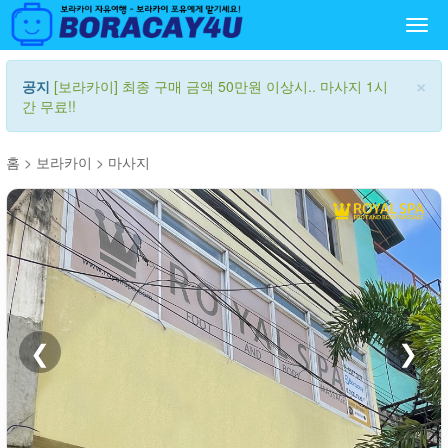
Togg
navi
×
공지
[보라카이] 최종 구매 금액 50만원 이상시.. 마사지 1시
간 무료!!
홈
>
보라카이
>
마사지
❮
❯