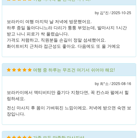
by 김*진 /
2025-10-25
보라카이 여행 마지막 날 저녁에 방문했어요.
하루 종일 돌아다니느라 다리가 퉁퉁 부었는데, 발마사지 1시간
받고 나니 피로가 싹 풀렸습니다.
가격도 저렴하고, 직원분들 손길이 정말 섬세했어요.
화이트비치 근처라 접근성도 좋아요. 다음에도 또 올 거예요
여행 중 하루는 무조건 여기서 쉬어야 해요!
by 최*소 /
2025-08-16
보라카이에서 액티비티만 즐기다 지쳤다면, 꼭 칸스파 펄에서 힐
링하세요.
전신 마사지 후 몸이 가벼워진 느낌이에요. 저녁에 받으면 숙면 보
장입니다.
가족 모두 만족한 마사지샵