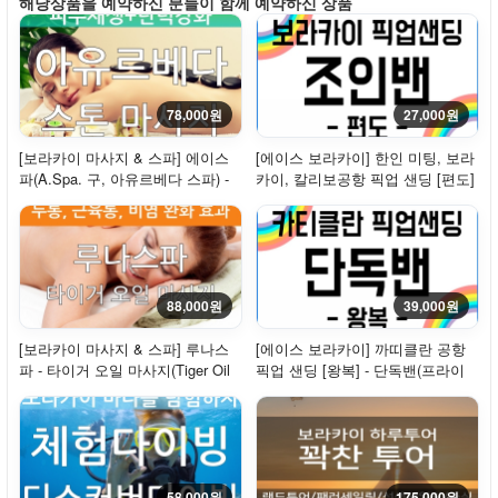
해당상품을 예약하신 분들이 함께 예약하신 상품
78,000원
27,000원
[보라카이 마사지 & 스파] 에이스
[에이스 보라카이] 한인 미팅, 보라
파(A.Spa. 구, 아유르베다 스파) -
카이, 칼리보공항 픽업 샌딩 [편도]
스톤마사지
- 조인밴
88,000원
39,000원
[보라카이 마사지 & 스파] 루나스
[에이스 보라카이] 까띠클란 공항
파 - 타이거 오일 마사지(Tiger Oil
픽업 샌딩 [왕복] - 단독밴(프라이
Massage,...
빗)
58,000원
175,000원