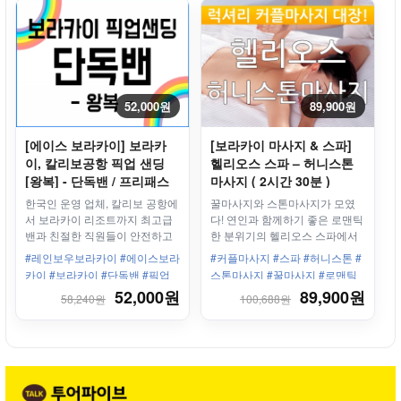
52,000원
89,900원
[에이스 보라카이] 보라카
[보라카이 마사지 & 스파]
이, 칼리보공항 픽업 샌딩
헬리오스 스파 – 허니스톤
[왕복] - 단독밴 / 프리패스
마사지 ( 2시간 30분 )
한국인 운영 업체, 칼리보 공항에
꿀마사지와 스톤마사지가 모였
서 보라카이 리조트까지 최고급
다! 연인과 함께하기 좋은 로맨틱
밴과 친절한 직원들이 안전하고
한 분위기의 헬리오스 스파에서
편안하게 모십니다.
즐거운 시간 보내주세요~
#레인보우보라카이 #에이스보라
#커플마사지 #스파 #허니스톤 #
카이 #보라카이 #단독밴 #픽업
스톤마사지 #꿀마사지 #로맨틱
샌딩 #왕복 #칼리보공항 #보라
#왕복픽업샌딩 #2시간 #샤워 #
52,000원
89,900원
58,240원
100,688원
카이리조트 #한인업체 #최고의
세탁 #전용수영장
서비스 #프리패스