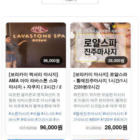
96,000원
28,000원
[보라카이 럭셔리 마사지]
[보라카이 마사지] 로얄스파
AMA 아마 라바스톤 스파
- 황제진주마사지 1시간/1시
마사지 + 자쿠지 ( 2시간 / 2
간20분/2시간
시간 30분 ) - 오션클럽점
따듯한 음이온과 원적외선이 포
메인로드 위치한 유일한 마사지
함된 라바스톤으로 마사지를 하
로 이동이 매우 편리하며, 황제진
여 피로회복과 혈액순환에 매우
주마사지! 신규업소로 매우 깨끗
좋습니다.
합니다.
#스톤마사지 #커플 #시니어 #라
#황제진주마사지 #바디마사지 #
바스톤 #럭셔리 #고급스파 #스
가성비갑 #80분 #120분 #최저가
테이션3 #용암석 #피로회복 #자
마사지! #화이트비치 #스테이션
96,000원
28,000원
107,520원
31,360원
쿠지 #오리지널
3 #커플 #가족 #남자끼리 #여성
끼리 #실속 #신규