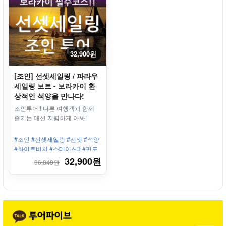
32,900원
[조인] 선셋세일링 / 파라우
세일링 보트 - 보라카이 환
상적인 석양을 만나다!
조인투어!! 다른 여행객과 함께
즐기는 대신 저렴하게 아싸!
#조인 #선셋세일링 #선셋 #석양
#화이트비치 #스테이션3 #편도
픽업제공 #무동력보트
32,900원
36,848원