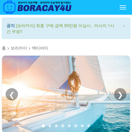
Togg
navi
×
공지
[보라카이] 최종 구매 금액 50만원 이상시.. 마사지 1시
간 무료!!
홈
>
보라카이
>
액티비티
❮
❯