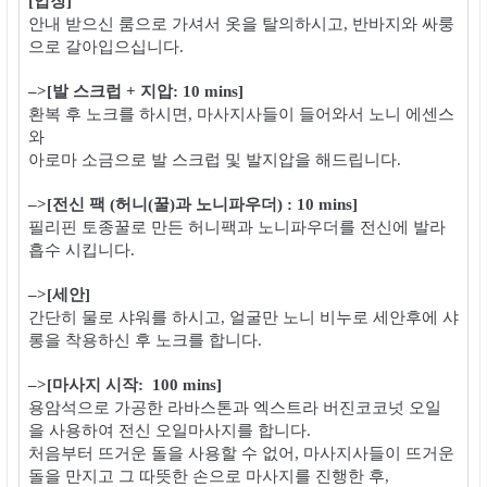
[입장]
안내 받으신 룸으로 가셔서 옷을 탈의하시고, 반바지와 싸룽
으로 갈아입으십니다.
–>[발 스크럽 + 지압: 10 mins]
환복 후 노크를 하시면, 마사지사들이 들어와서 노니 에센스
와
아로마 소금으로 발 스크럽 및 발지압을 해드립니다.
–>[전신 팩 (허니(꿀)과 노니파우더) : 10 mins]
필리핀 토종꿀로 만든 허니팩과 노니파우더를
전신에 발라
흡수 시킵니다.
–>[세안]
간단히 물로 샤워를 하시고, 얼굴만 노니 비누로 세안후에 샤
롱을 착용하신 후 노크를 합니다.
–>[마사지 시작: 100 mins]
용암석으로 가공한 라바스톤과 엑스트라 버진코코넛 오일
을
사용하여 전신 오일마사지를 합니다.
처음부터 뜨거운 돌을 사용할 수 없어, 마사지사들이 뜨거운
돌을
만지고 그 따뜻한 손으로 마사지를 진행한 후,