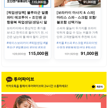
115,000원
91,000원
[픽업샌딩팩] 블루라군 말룸
[보라카이 마사지 & 스파]
파티 에코투어 + 조인밴 공
마리스 스파 - 스크럽 포함/
항왕복 픽업샌딩(샌딩시 말
불포함 선택가능
룸파티 투어) + 공항라운지
보라카이에서 환상적인 휴가를
스파와 물놀이 두가지를 프라이
보내고 한국으로 돌아가기 전, 시
빗하게 즐길 수 있는 커플과 가족
간은 남는데 뭘 해야 할지 고민이
단위 고객분들에게 추천해 드리
라면? 일명 보라카이의 블루 라
는 상품!!
#에이스보라카이 #픽업샌딩 #블
#커플 #스파 #스크럽 #프라이빗
군으로 불리는 말룸파티로 떠나
루라군 #말롬파티 #저빙 #계곡
수영장 #왕복픽업샌딩 #럭셔리
자
튜브 #VIP공항라운지
스파 #페어웨이즈
115,000원
91,000원
128,800원
101,920원