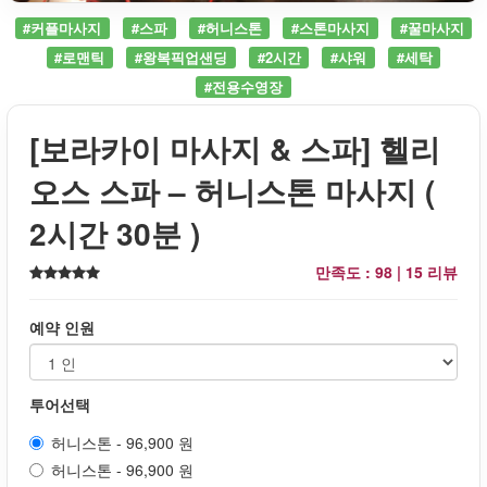
#커플마사지
#스파
#허니스톤
#스톤마사지
#꿀마사지
#로맨틱
#왕복픽업샌딩
#2시간
#샤워
#세탁
#전용수영장
[보라카이 마사지 & 스파] 헬리
오스 스파 – 허니스톤 마사지 (
2시간 30분 )
만족도 : 98 |
15 리뷰
예약 인원
투어선택
허니스톤 - 96,900 원
허니스톤 - 96,900 원