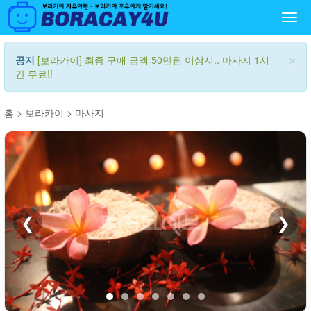
Togg
navi
×
공지
[보라카이] 최종 구매 금액 50만원 이상시.. 마사지 1시
간 무료!!
홈
>
보라카이
>
마사지
❮
❯