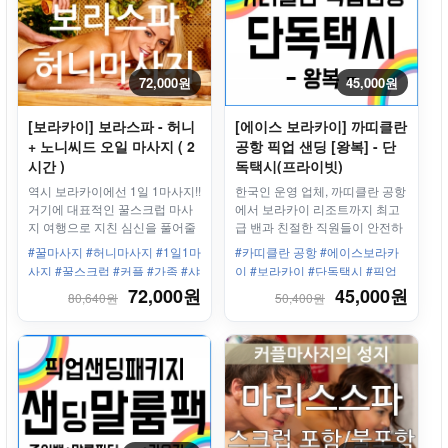
72,000원
45,000원
[보라카이] 보라스파 - 허니
[에이스 보라카이] 까띠클란
+ 노니씨드 오일 마사지 ( 2
공항 픽업 샌딩 [왕복] - 단
시간 )
독택시(프라이빗)
역시 보라카이에선 1일 1마사지!!
한국인 운영 업체, 까띠클란 공항
거기에 대표적인 꿀스크럽 마사
에서 보라카이 리조트까지 최고
지 여행으로 지친 심신을 풀어줄
급 밴과 친절한 직원들이 안전하
꿀같은 허니마사지!
고 편안하게 모십니다.
#꿀마사지 #허니마사지 #1일1마
#카띠클란 공항 #에이스보라카
사지 #꿀스크럽 #커플 #가족 #샤
이 #보라카이 #단독택시 #픽업
워 #세탁건조 #보모서비스
샌딩 #왕복 #보라카이리조트 #
72,000원
45,000원
80,640원
50,400원
한인업체 #최고의서비스