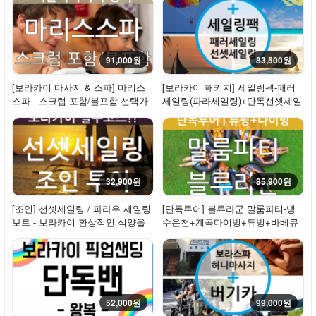
91,000원
83,500원
[보라카이 마사지 & 스파] 마리스
[보라카이 패키지] 세일링팩-패러
스파 - 스크럽 포함/불포함 선택가
세일링(파라세일링)+단독선셋세일
능
링
32,900원
85,900원
[조인] 선셋세일링 / 파라우 세일링
[단독투어] 블루라군 말룸파티-냉
보트 - 보라카이 환상적인 석양을
수온천+계곡다이빙+튜빙+바베큐
만나다!
점심제공
52,000원
99,000원