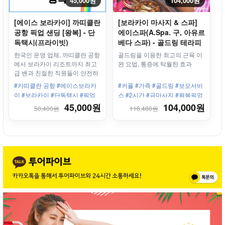
45,000원
104,000원
[에이스 보라카이] 까띠클란
[보라카이 마사지 & 스파]
공항 픽업 샌딩 [왕복] - 단
에이스파(A.Spa. 구, 아유르
독택시(프라이빗)
베다 스파) - 골드링 테라피
마사지
한국인 운영 업체, 까띠클란 공항
골드링을 이용한 최고의 근육 이
에서 보라카이 리조트까지 최고
완 요법, 통증에 탁월한 효과
급 밴과 친절한 직원들이 안전하
고 편안하게 모십니다.
#카띠클란 공항 #에이스보라카
#커플 #가족 #골드링 #보모서비
이 #보라카이 #단독택시 #픽업
스 #2시간 #금마사지 #왕복픽업
샌딩 #왕복 #보라카이리조트 #
제공 #샤워 #세탁 #신규마사지
45,000원
104,000원
50,400원
116,480원
한인업체 #최고의서비스