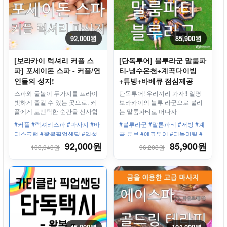
92,000원
85,900원
[보라카이 럭셔리 커플 스
[단독투어] 블루라군 말룸파
파] 포세이돈 스파 - 커플/연
티-냉수온천+계곡다이빙
인들의 성지!
+튜빙+바베큐 점심제공
스파와 물놀이 두가지를 프라이
단독투어! 우리끼리 가자!! 일명
빗하게 즐길 수 있는 곳으로, 커
보라카이의 블루 라군으로 불리
플에게 로멘틱한 순간을 선사합
는 말룸파티로 떠나자
니다.
#커플 #럭셔리스파 #마사지 #바
#블루라군 #말롬파티 #저빙 #계
디스크럽 #왕복픽업샌딩 #임성
곡 튜브 #에코투어 #디몰미팅 #
은스파 #자쿠지 #반신욕 #무료
숨겨진투어 #단독투어 #프라이
92,000원
85,900원
103,040원
96,208원
수영장
빗