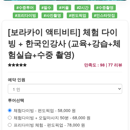
#수중투어
#필수
#커플
#2시간
#수중촬영
#프리다이빙
#사진촬영
#편도픽업
#인스타맛집
[보라카이 액티비티] 체험 다이
빙 + 한국인강사 (교육+강습+체
험실습+수중 촬영)
만족도 : 98 |
77 리뷰
예약 인원
투어선택
체험다이빙 - 편도픽업 - 58,000 원
체험다이빙 + 오일마사지 50분 - 68,000 원
프리다이빙 체험 - 편도픽업 - 78,000 원