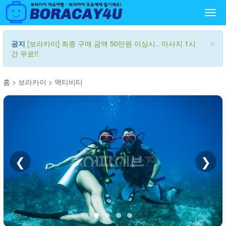
Togg
navi
×
공지
[보라카이] 최종 구매 금액 50만원 이상시.. 마사지 1시
간 무료!!
홈
>
보라카이
>
액티비티
❮
❯