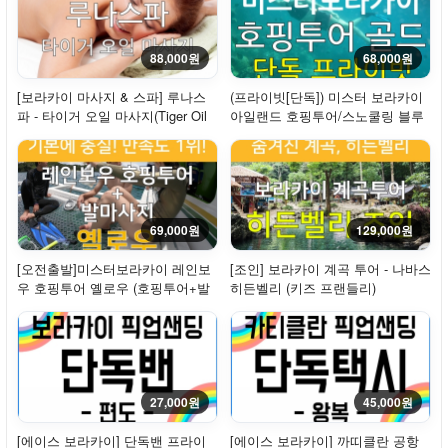
88,000원
68,000원
[보라카이 마사지 & 스파] 루나스
(프라이빗[단독]) 미스터 보라카이
파 - 타이거 오일 마사지(Tiger Oil
아일랜드 호핑투어/스노쿨링 블루
Massage,...
(크리스...
69,000원
129,000원
[오전출발]미스터보라카이 레인보
[조인] 보라카이 계곡 투어 - 나바스
우 호핑투어 옐로우 (호핑투어+발
히든벨리 (키즈 프랜들리)
마사지) - ...
27,000원
45,000원
[에이스 보라카이] 단독밴 프라이
[에이스 보라카이] 까띠클란 공항