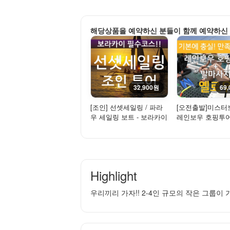
해당상품을 예약하신 분들이 함께 예약하신
32,900원
69
[조인] 선셋세일링 / 파라
[오전출발]미스
우 세일링 보트 - 보라카이
레인보우 호핑투
환상적인 석양을 만나다!
(호핑투어+발마사지) 
Highlight
우리끼리 가자!! 2-4인 규모의 작은 그룹이