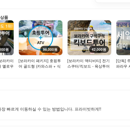
 상품
,000원
96,000원
42,000원
터보라카이
[보라카이 패키지] 호핑투
[보라카이 액티비티] 전기
[단독] 
어 옐로우
어 골드형 (카와스파 + 식
스쿠터/킥보드 - 육상투어
파라우 
- ...
사 + 씨푸드) + ATV
에는 1시
 가장 빠르게 이동하실 수 있는 방법입니다. 프라이빗하게!!