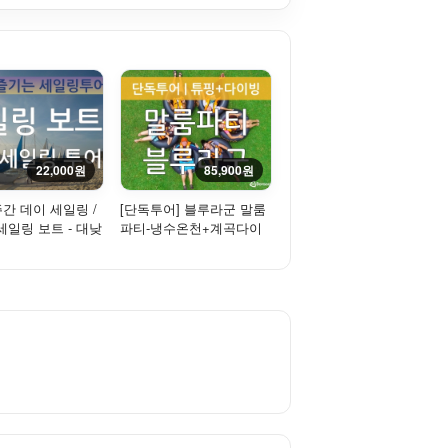
22,000원
85,900원
주간 데이 세일링 /
[단독투어] 블루라군 말룸
세일링 보트 - 대낮
파티-냉수온천+계곡다이
간! 탑승!!
빙+튜빙+바베큐 점심제공