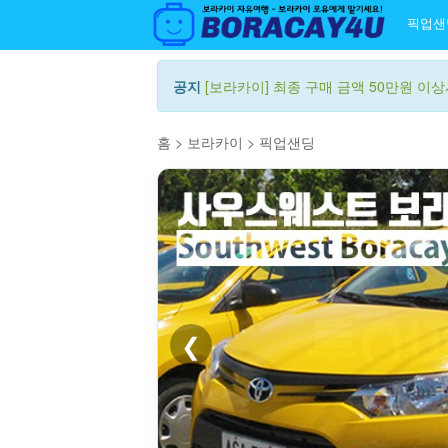
픽업샌
공지
[보라카이] 최종 구매 금액 50만원 이상시
홈
>
보라카이
>
픽업샌딩
❮