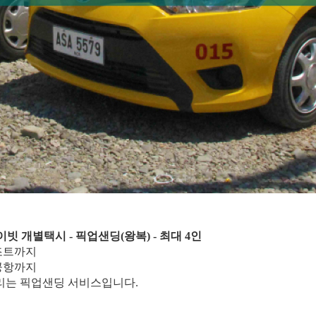
 개별택시 - 픽업샌딩(왕복) - 최대 4인
조트까지
공항까지
리는 픽업샌딩 서비스입니다.