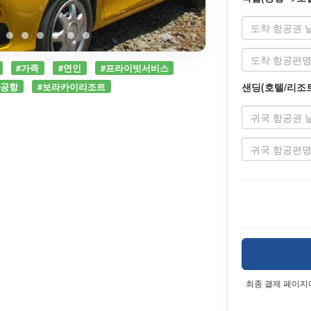
#가족
#연인
#프라이빗서비스
보공항
#보라카이리조트
샌딩(호텔/리조트
최종 결제 페이지