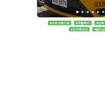
#사우스웨스트
#개별택시
#단독
#도어투도어
#칼리