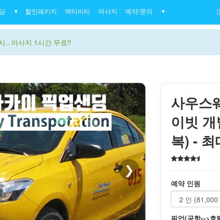
딩
할인패키지
액티비티
마사지
예약/문의
▼
▼
.. 마사지 1시간 무료!!
사우스
이빗 개
복) - 
❯
예약 인원
픽업(공항-->호