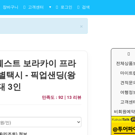
장바구니
고객센터
로그인
검색
▼
×
웨스트 보라카이 프라
전체상품
별택시 - 픽업샌딩(왕
마이트
견적문
최대 3인
여행정
만족도 : 92 |
13 리뷰
고객센
비회원예약
텔/리조트) 정보