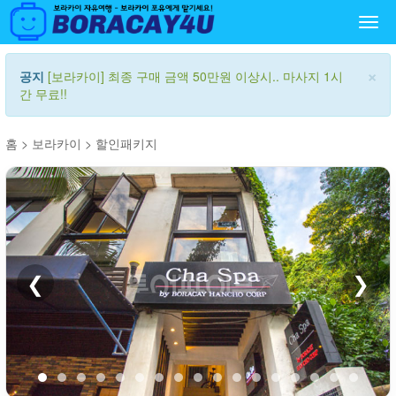
Togg
navi
×
공지
[보라카이] 최종 구매 금액 50만원 이상시.. 마사지 1시
간 무료!!
홈
>
보라카이
>
할인패키지
❮
❯