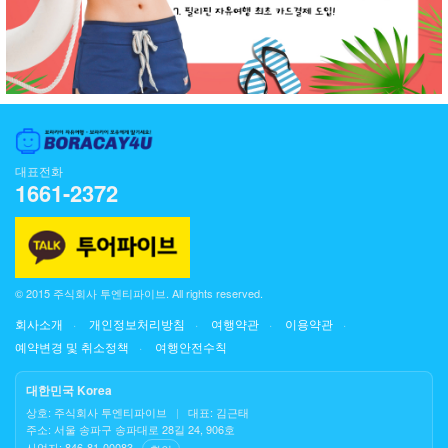
대표전화
1661-2372
© 2015 주식회사 투엔티파이브. All rights reserved.
회사소개
개인정보처리방침
여행약관
이용약관
예약변경 및 취소정책
여행안전수칙
대한민국 Korea
상호: 주식회사 투엔티파이브
|
대표: 김근태
주소: 서울 송파구 송파대로 28길 24, 906호
사업자: 846-81-00083