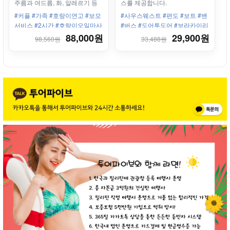
주름과 여드름, 화, 알레르기 등
스를 제공합니다.
다양한 피부질환에 도움이 됩니
#커플 #가족 #호랑이연고 #보모
#사우스웨스트 #편도 #보트 #밴
다.
서비스 #2시간 #호랑이오일마사
#버스 #도어투도어 #보라카이리
지 #스테이션3 #피부재생 #임산
조트 #깔리보공항 #칼리보
88,000원
29,900원
98,560원
33,488원
부 #샤워 #세탁 #타이거오일