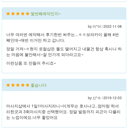
몇번째예약인지~
by 이*아 /
2022-11-08
너무 여러번 예약해서 후기한번 써주는...ㅎㅎ보라카이 올해 4번
째인데~매번 이거만 하고 갑니다.
정말 거져~ㅎ현지 로컬샵은 퀄도 떨어지고 내물건 항상 혹시나 하
는 마음에 불안해서~잘 안가게 되더라고요~
이런상품 또 만들어 주시죠~
좋습니다
by 신*수 /
2019-12-03
마사지샵에서 1일1마사지라니~이게무슨 호사냐고..엄마랑 럭셔
리한곳과 3회마사지중 선택했어요. 정말 발등까지 피곤이 다풀리
는 느낌이에요.너무 좋았어요