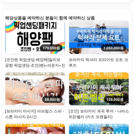
해당상품을 예약하신 분들이 함께 예약하신 상품
179,000원
1,050,000원
[조인밴 픽업샌딩-해양팩]칼리보
보라카이 럭셔리 프라이빗 요트 크
공항 픽업샌딩-조인(밴)+라운지+진
루즈
주마사지+...
66,000원
129,000원
[보라카이 마사지] 아브람스 스파 -
[조인] 보라카이 계곡 투어 - 나바스
스톤 마사지 2시간
히든벨리 (키즈 프랜들리)