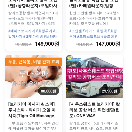
(밴)+공항라운지+오일마사
(밴)+카페원라운지(입장
지+호핑투어+씨워킹(헬멧
권)+진주마사지+호핑투어
칼리보공항 왕복 픽업서비스+라
한인 조인밴 왕복 서비스+여행자
다이빙)
운지+오일마사지+헬멧다이빙
보험+진주마사지+호핑투어 보라
+호핑투어 (오)일마사지 (호)핑
카이의 모든것을 한방에!!
(헬)멧다이빙 오호헬팩이면 보라
#에이스보라카이 #호핑투어 #오
#조인밴 #에이스 호핑팩 #호핑
카이 투어 끝!!
일마사지 #헬멧다이빙 #보라카
투어 #크리스탈코브 #골드형 #
이 #단독밴 #픽업샌딩 #왕복 #칼
픽업샌딩 #진주마사지1시간15
149,900원
147,000원
167,888원
164,640원
리보공항 #보라카이리조트 #한
분 #라운지 #친절한 서비스
인업체 #최고의서비스
88,000원
29,900원
[보라카이 마사지 & 스파]
[사우스웨스트 보라카이] 칼
루나스파 - 타이거 오일 마
리보 공항 버스 픽업샌딩(편
사지(Tiger Oil Massage,
도)-ONE WAY
호랑이 기름)
피부 보습과 노화방지, 피부 건강
칼리보 공항<==>보라카이 리조
에 탁월한 효과를 보이며 피부의
트까지 편도 서비스로, 편도 서비