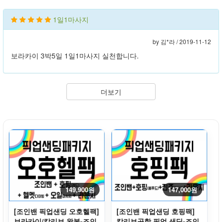
1일1마사지
by 김*라 /
2019-11-12
보라카이 3박5일 1일1마사지 실천합니다.
더보기
149,900원
147,000원
[조인밴 픽업샌딩 오호헬팩]
[조인밴 픽업샌딩 호핑팩]
보라카이/칼리보 왕복-조인
칼리보공항 픽업 샌딩-조인