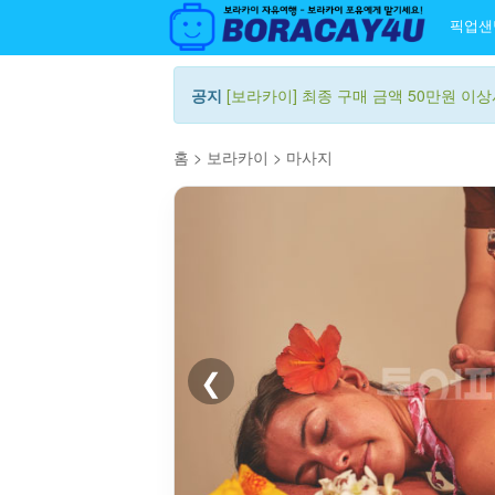
픽업샌
공지
[보라카이] 최종 구매 금액 50만원 이상시
홈
>
보라카이
>
마사지
❮