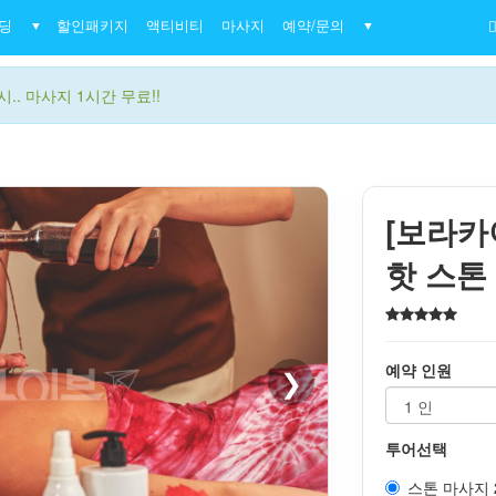
딩
할인패키지
액티비티
마사지
예약/문의
▼
▼
.. 마사지 1시간 무료!!
[보라카
핫 스톤
예약 인원
❯
투어선택
스톤 마사지 2