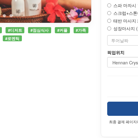
스파 마자시 15
스크럽+스톤마사
태반 마사지 2
성장마사지 (약 
#디저트
#점심식사
#커플
#가족
#로멘틱
픽업위치
최종 결제 페이지