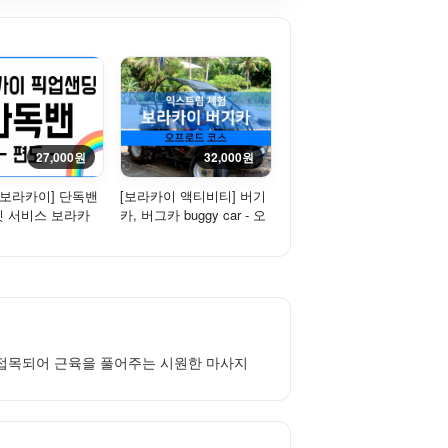
27,000원
32,000원
 보라카이] 단독밴
[보라카이 액티비티] 버기
 서비스 보라카
카, 버그카 buggy car - 오
리보 픽업 샌딩 [편
프로드 코스
 접목되어 근육을 풀어주는 시원한 마사지