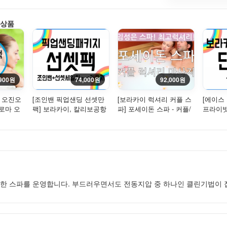
 상품
,900원
74,000원
92,000원
] 오진오
[조인밴 픽업샌딩 선셋만
[보라카이 럭셔리 커플 스
[에이스
아로마 오
팩] 보라카이, 칼리보공항
파] 포세이돈 스파 - 커플/
프라이빗
사지+오
픽업 샌딩 - 조인(밴) +
연인들의 성지!
이, 칼
조...
도]
한 스파를 운영합니다. 부드러우면서도 전동지압 중 하나인 클린기법이