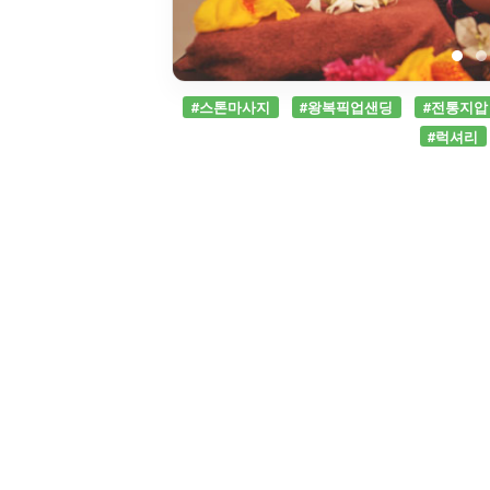
#스톤마사지
#왕복픽업샌딩
#전통지압
#럭셔리