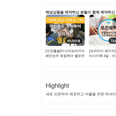
해당상품을 예약하신 분들이 함께 예약하신
69,000원
74
[오전출발]미스터보라카이
[보라카이 패키지
레인보우 호핑투어 옐로우
마사지팩 3일 - 
(호핑투어+발마사지) - ...
일마사지+진주마
일...
Highlight
새로 오픈하여 깨끗하고 커플을 위한 럭셔리