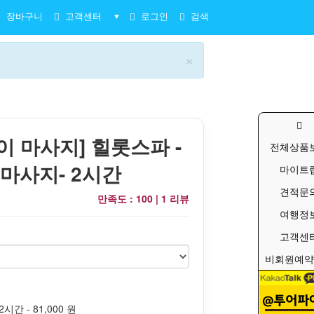
장바구니
고객센터
로그인
검색
▼
×
이 마사지] 힐롯스파 -
전체상품
 마사지- 2시간
마이트
견적문
만족도 : 100 |
1 리뷰
여행정
고객센
비회원예약
시간 - 81,000 원