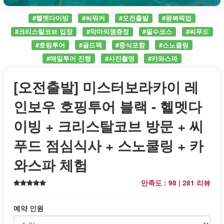
#헬멧다이빙
#씨워커
#오전출발
#왕복픽업
#크리스탈코브 입장
#악마의잼증정
#필수코스
#씨푸드
#호핑투어
#골드팩
#중식포함
#스노클링
#매일투어 진행
#사진촬영
#카와스파
[오전출발] 미스터보라카이 레
인보우 호핑투어 블랙 - 헬멧다
이빙 + 크리스탈코브 방문 + 씨
푸드 점심식사 + 스노쿨링 + 카
와스파 체험
만족도 : 98 |
281 리뷰
예약 인원