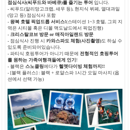
점심식사(씨푸드와 바베큐)를 즐기는 투어
입니다.
- 씨푸드(알리망고크랩, 새우 등), 현지식 뷔페, 열대과일
(망고 등) 점심식사 포함
-
왕복 호텔 픽업드롭 서비스!
(스테이션 1~3 호텔, 그외 지
역은 시티몰 혹은 디몰 맥도날드에서 픽업진행)
-
크리스탈코브 방문 or 매직아일랜드 방문
- 점심식사 진행 시
카와스파도 체험(사진촬영)
도 하실 수
있도록 준비되어있습니다.
- 파티식 호핑투어가 아니기 때문에
전형적인 호핑투어
를 원하는 가족여행객들에게 인기
!
- 블랙은
스노클링
에다가
헬멧다이빙 체험까지!!
- [블랙 플러스] : 블랙 + 로얄스파 1시간 오일 마사지 (옵
션에서 선택 가능)