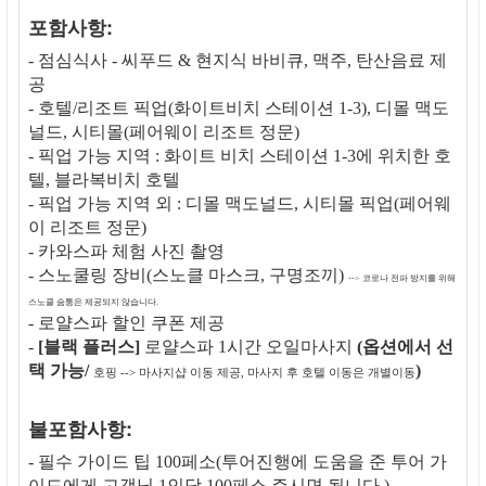
포함사항:
- 점심식사 - 씨푸드 & 현지식 바비큐, 맥주, 탄산음료 제
공
- 호텔/리조트 픽업(화이트비치 스테이션 1-3), 디몰 맥도
널드, 시티몰(페어웨이 리조트 정문)
- 픽업 가능 지역 : 화이트 비치 스테이션 1-3에 위치한 호
텔, 블라복비치 호텔
- 픽업 가능 지역 외 : 디몰 맥도널드, 시티몰 픽업(페어웨
이 리조트 정문)
- 카와스파 체험 사진 촬영
- 스노쿨링 장비(스노클 마스크, 구명조끼)
--> 코로나 전파 방지를 위해
스노클 숨통은 제공되지 않습니다.
- 로얄스파 할인 쿠폰 제공
-
[블랙 플러스]
로얄스파 1시간 오일마사지
(옵션에서 선
택 가능/
)
호핑 --> 마사지샵 이동 제공, 마사지 후 호텔 이동은 개별이동
불포함사항:
- 필수 가이드 팁 100페소(투어진행에 도움을 준 투어 가
이드에게 고객님 1인당 100페소 주시면 됩니다.)