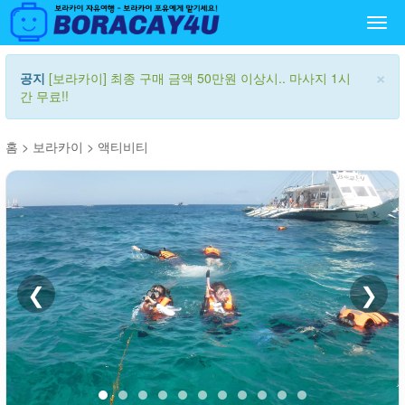
Togg
navi
×
공지
[보라카이] 최종 구매 금액 50만원 이상시.. 마사지 1시
간 무료!!
홈
>
보라카이
>
액티비티
❮
❯