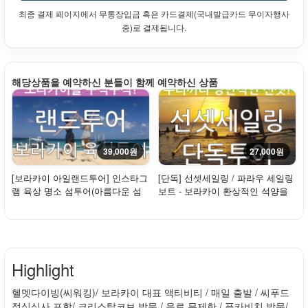
최종 결제 페이지에서 무통장입금 혹은 카드결제(국내발급카드 무이자행사
중)로 결제됩니다.
해당상품을 예약하신 분들이 함께 예약하신 상품
39,000원
27,000원
[보라카이 아일랜드투어] 인스타그
[단독] 선셋세일링 / 파라우 세일링
램 육상 명소 섬투어(아름다운 섬
보트 - 보라카이 환상적인 석양을
일주+사진...
만나다!
Highlight
헬멧다이빙(씨워킹)/ 보라카이 대표 액티비티 / 매일 출발 / 씨푸드
점심식사 포함/ 크리스탈코브 방문 / 음료 무제한 / 푸카비치 방문/