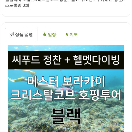
스노쿨링 3회
상품 설명
일정
지도