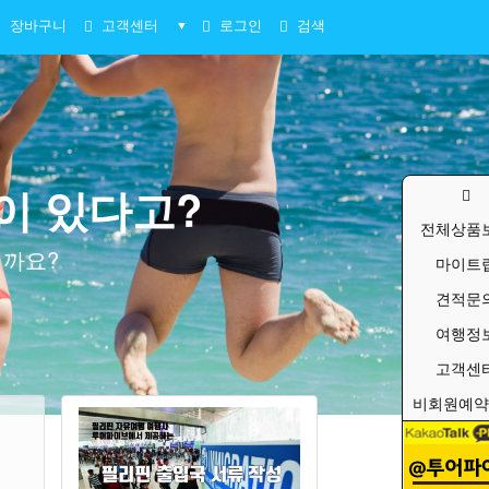
장바구니
고객센터
로그인
검색
▼
이 있다고?
전체상품
질까요?
마이트
견적문
여행정
고객센
비회원예약