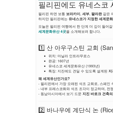
필리핀에도 유네스코 
필리핀 하면 보통
보라카이
,
세부
,
팔라완
같은 
하지만 필리핀에는
유네스코가 지정한 세계문
오늘은 필리핀 여행에서 한 단계 더 깊이 들어갈 
세계문화유산 4곳
을 소개해보려 합니다.
1️⃣ 산 아우구스틴 교회 (San Ag
위치: 마닐라 인트라무로스
완공: 1607년
유네스코 세계문화유산 (1993년)
특징: 지진에도 견딜 수 있도록 설계된
지진
왜 세계유산인가요?
- 필리핀에서 가장 오래된 석조 교회로, 스페인
- 내부 프레스코화와 석조 조각이 정교하며, 
- 동남아시아에서 보기 드문
지진 바로크 건축의
2️⃣ 바나우에 계단식 논 (Rice Terr