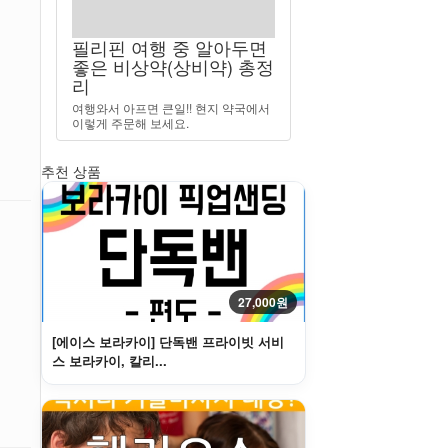
필리핀 여행 중 알아두면
좋은 비상약(상비약) 총정
리
여행와서 아프면 큰일!! 현지 약국에서
이렇게 주문해 보세요.
추천 상품
27,000원
[에이스 보라카이] 단독밴 프라이빗 서비
스 보라카이, 칼리...