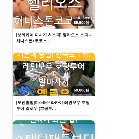
89,900원
[보라카이 마사지 & 스파] 헬리오스 스파 –
허니스톤+코코스...
69,000원
[오전출발]미스터보라카이 레인보우 호핑
투어 옐로우 (호핑투...