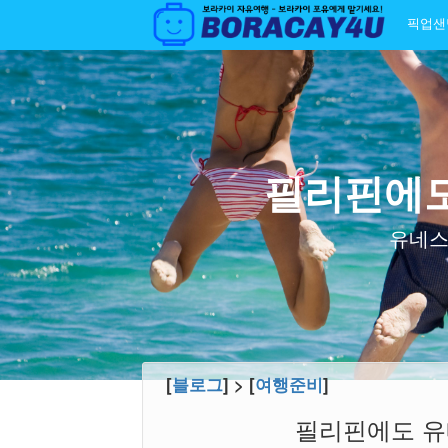
픽업샌
필리핀에도
유네스
[
블로그
] > [
여행준비
]
필리핀에도 유