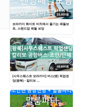
25,000원
보라카이 화이트 비치에서 즐기는 패들보
트, 스탠드업 패들 보딩
49,900원
[사우스웨스트 보라카이] 버스(밴) 픽업샌
딩(왕복) - 칼리보 ...