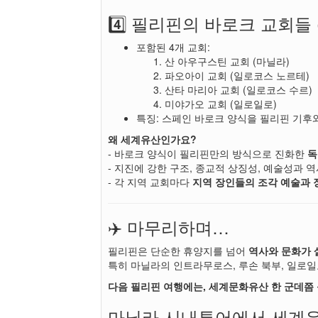
4️⃣ 필리핀의 바로크 교회들 (Baroq
포함된 4개 교회:
산 아우구스틴 교회 (마닐라)
파오아이 교회 (일로코스 노르테)
산타 마리아 교회 (일로코스 수르)
미야가오 교회 (일로일로)
특징: 스페인 바로크 양식을 필리핀 기후
왜 세계유산인가요?
- 바로크 양식이 필리핀만의 방식으로 진화한
독
- 지진에 강한 구조, 종교적 상징성, 예술성과 
- 각 지역 교회마다
지역 장인들의 조각 예술과 
✈️ 마무리하며…
필리핀은 단순한 휴양지를 넘어
역사와 문화가 
특히 마닐라의 인트라무로스, 루손 북부, 일로
다음 필리핀 여행에는, 세계문화유산 한 군데쯤 
마닐라 시내투어에서 세계유