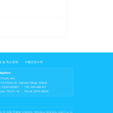
 및 취소정책
여행안전수칙
lippines
CTOUR, INC
V.A Rufino St., Salcedo Village, Makati
: CS201302801
|
TIN: 008-468-427
ense: TA-011-16
|
Permit: 2016-40204
약 및 여행 진행을 지원하며, 현지에서 제공되는 서비스는 각