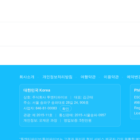
회사소개
개인정보처리방침
여행약관
이용약관
예약변경
대한민국 Korea
Phi
상호: 주식회사 투엔티파이브
|
대표: 김근태
ES
주소: 서울 송파구 송파대로 28길 24, 906호
#98 
Reg
사업자: 846-81-00083
확인
Lic
관광: 제 2015-11호
|
통신판매: 2015-서울송파-0957
개인정보: 오재은 과장
|
영업보증: 5천만원
*투엔티파이브/투어파이브는 고객과 필리핀 현지 서비스 제공자 간의 원활한 예