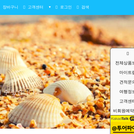
장바구니
고객센터
로그인
검색
▼
전체상품
마이트
견적문
 수 있습니다.
여행정
고객센
비회원예약