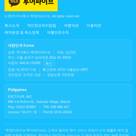
© 2015 주식회사 투엔티파이브. All rights reserved.
회사소개
개인정보처리방침
여행약관
이용약관
예약변경 및 취소정책
여행안전수칙
대한민국 Korea
상호: 주식회사 투엔티파이브
|
대표: 김근태
주소: 서울 송파구 송파대로 28길 24, 906호
사업자: 846-81-00083
확인
관광: 제 2015-11호
|
통신판매: 2015-서울송파-0957
개인정보: 오재은 과장
|
영업보증: 5천만원
Philippines
ESCTOUR, INC
#98 V.A Rufino St., Salcedo Village, Makati
Reg: CS201302801
|
TIN: 008-468-427
License: TA-011-16
|
Permit: 2016-40204
*투엔티파이브/투어파이브는 고객과 필리핀 현지 서비스 제공자 간의 원활한 예약 및
여행 진행을 지원하며, 현지에서 제공되는 서비스는 각 운영 주체의 책임 하에 제공됩