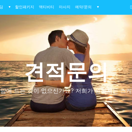
딩
할인패키지
액티비티
마사지
예약/문의
▼
▼
견적문의
 맘에 드는 것이 없으신가요? 저희가 원하시는 스케