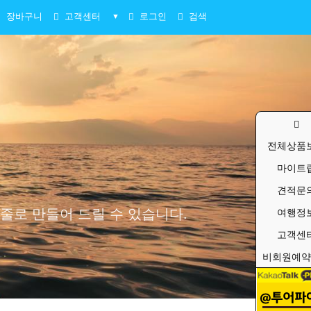
장바구니
고객센터
로그인
검색
▼
전체상품
마이트
견적문
줄로 만들어 드릴 수 있습니다.
여행정
고객센
비회원예약