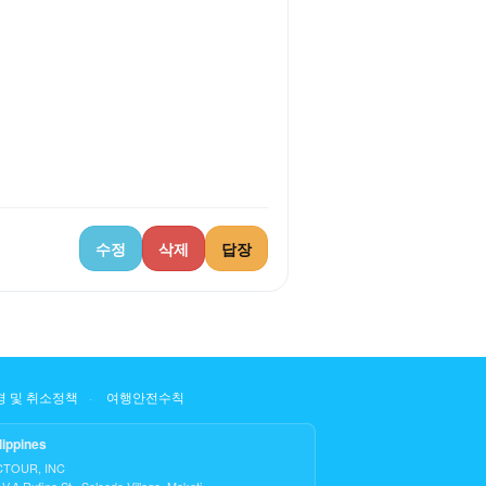
수정
삭제
답장
 및 취소정책
여행안전수칙
lippines
CTOUR, INC