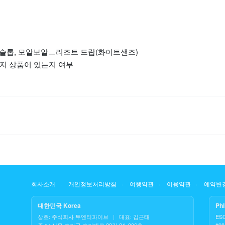
오슬롭, 모알보알ㅡ리조트 드랍(화이트샌즈)
패키지 상품이 있는지 여부
회사소개
개인정보처리방침
여행약관
이용약관
예약변경
대한민국 Korea
Phi
상호: 주식회사 투엔티파이브
|
대표: 김근태
ES