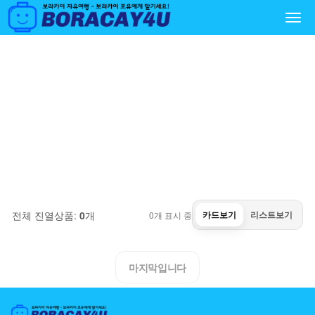
Togg
navi
마닐라 근교 데이투어
마닐라와 마닐라 근교에서 즐길 수 있는 원데이투어, 일일투
어, 옵션투어를 모았습니다. 가족여행, 어학연수, 출장에 오셔
도 좋습니다.
마닐라
·
전체
0
개
전체 진열상품:
0
개
카드보기
리스트보기
0
개 표시 중
마지막입니다