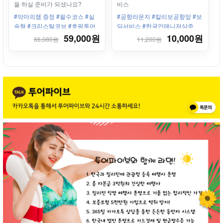
을 하실 준비가 되셨나요?
비스
#악마의잼 증정 #필수코스 #실
#공항라운지 #칼리보공항앞 #보
속형 #크리스탈코브 #호핑투어
딩서비스 #한국인매니저상주
#중식포함 #음료무제한 #스노클
59,000원
10,000원
66,080원
11,200원
링 #매일 출발 #사진촬영 #가족
#커플