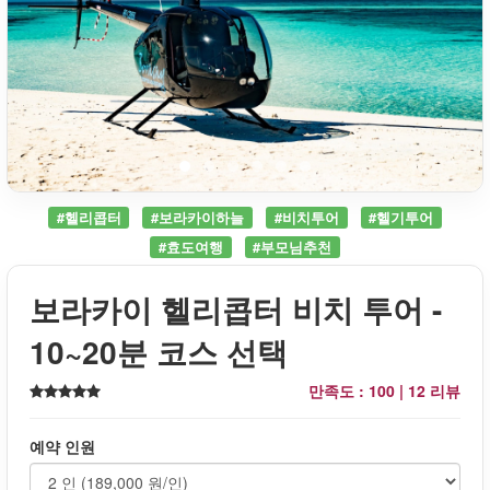
#헬리콥터
#보라카이하늘
#비치투어
#헬기투어
#효도여행
#부모님추천
보라카이 헬리콥터 비치 투어 -
10~20분 코스 선택
만족도 : 100 |
12 리뷰
예약 인원