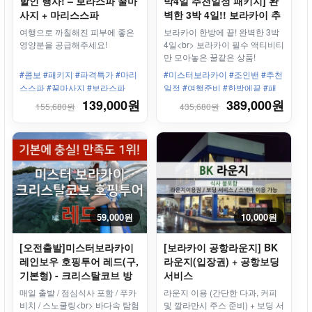
할인 행사! – 보라스파 꿀마
박4일 추천일정 패키지] 완
사지 + 마리스스파
벽한 3박 4일!! 보라카이 추
천일정 패키지
여행으로 까칠해진 피부에 좋은
보라카이 한방에 끝! 완벽한 3박
영양분을 공급해주세요!
4일<br> 보라카이 필수 액티비티
만 모아놓은 꿀같은 상품!
#콤보 #패키지 #파격특가 #마리
#미스터보라카이 #조인밴 #추천
스스파 #꿀마사지 #보라스파
일정 #여행준비 #한방에끝 #패
키지 #3박4일 #왕복픽업샌딩 #
139,000원
389,000원
155,680원
435,680원
마사지
59,000원
10,000원
[오전출발]미스터보라카이
[보라카이 공항라운지] BK
레인보우 호핑투어 레드(구,
라운지(입장권) + 공항보딩
기본형) - 크리스탈코브 방
서비스
문 + 바베큐 뷔페 점심식사
매일 출발 / 점심식사 포함 / 푸카
라운지 이용 (간단한 다과, 커피
+카와스파 체험+스노클링
비치 / 스노쿨링<br> 바다속 탐험
및 깔라만시 주스 준비) + 보딩 서