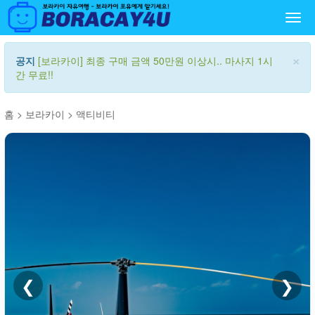
Togg
navi
×
공지
[보라카이] 최종 구매 금액 50만원 이상시.. 마사지 1시
간 무료!!
홈
>
보라카이
>
액티비티
❮
❯