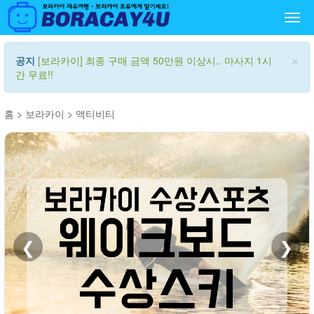
Togg
navi
×
공지
[보라카이] 최종 구매 금액 50만원 이상시.. 마사지 1시
간 무료!!
홈
>
보라카이
>
액티비티
❮
❯