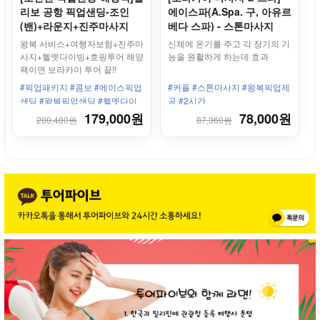
리보 공항 픽업샌딩-조인
에이스파(A.Spa. 구, 아유르
(밴)+라운지+진주마사지
베다 스파) - 스톤마사지
+호핑투어+씨워킹
왕복 서비스+여행자보험+진주마
신체에 온기를 주고 각 장기의 기
사지+헬멧다이빙+호핑투어 해양
능을 원활하게 하는데 효과
팩이면 보라카이 투어 끝!!
#픽업패키지 #콤보 #에이스픽업
#커플 #스톤마사지 #왕복픽업제
샌딩 #왕복픽업샌딩 #헬멧다이
공 #2시간
빙 #씨워킹 #호핑투어 #씨푸드 #
179,000원
78,000원
200,480원
87,360원
크리스탈코브 #수중촬영CD제공
#황제진주마사지 #여행자보험