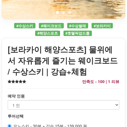
#수상스키
#웨이크보드
#수상썰매
#보라카이
#해양스포츠
#호텔픽업드롭
[보라카이 해양스포츠] 물위에
서 자유롭게 즐기는 웨이크보드
/ 수상스키 | 강습+체험
만족도 : 100 |
1 리뷰
예약 인원
투어선택
모노스키 - 30분 + 강습 15분 - 139,000 원