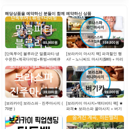
해당상품을 예약하신 분들이 함께 예약하신 상품
85,900원
159,800원
[단독투어] 블루라군 말룸파티-냉
[보라카이 마사지 팩] 파격할인 행
수온천+계곡다이빙+튜빙+바베큐
사! – 노니씨드 마사지($80) + 마리
점심제공
스 스파 ...
39,000원
99,000원
[보라카이] 보라스파 - 진주마사지 (
[보라카이 마사지+액티비티 팩] ★
70분 )
파격★ 보라스파 꿀마사지 + 버기
카