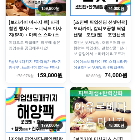
159,800원
74,000원
[보라카이 마사지 팩] 파격
[조인밴 픽업샌딩 선셋만팩]
할인 행사! – 노니씨드 마사
보라카이, 칼리보공항 픽업
지($80) + 마리스 스파 (스
샌딩 - 조인(밴) + 조인선셋
크럽 포함)
세일링 + 라운지
여행으로 까칠해진 피부에 좋은
조인선셋세일링, 호핑투어와 공
영양분을 공급해주세요!
항왕복 픽업샌딩 결합상품!! 칼리
보 공항에서 보라카이 리조트까
지 최고급 밴과 친절한 직원들이
#콤보 #패키지 #파격특가 #버기
#에이스보라카이 #미스터보라카
안전하고 편안하게 모십니다.
카 #루나스파 #게르마늄 #마사
이 #조인선셋세일링 #픽업샌딩
지
#왕복 #칼리보공항 #보라카이리
159,800원
74,000원
178,976원
82,880원
조트 #한인업체 #최고의서비스
179,000원
78,000원
[조인밴 픽업샌딩-해양팩]칼
[보라카이 마사지 & 스파]